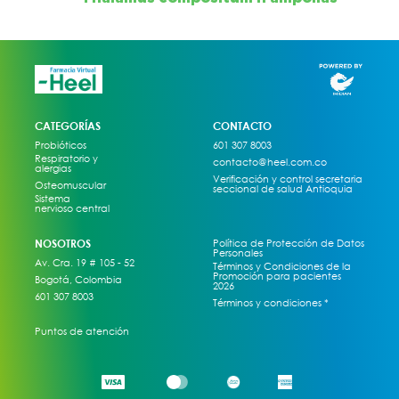
CATEGORÍAS
CONTACTO
Probióticos
601 307 8003
Respiratorio y
contacto@heel.com.co
alergias
Verificación y control secretaria
Osteomuscular
seccional de salud Antioquia
Sistema
nervioso central
NOSOTROS
Política de Protección de Datos
Personales
Av. Cra. 19 # 105 - 52
Términos y Condiciones de la
Promoción para pacientes
Bogotá, Colombia
2026
601 307 8003
Términos y condiciones *
Puntos de atención