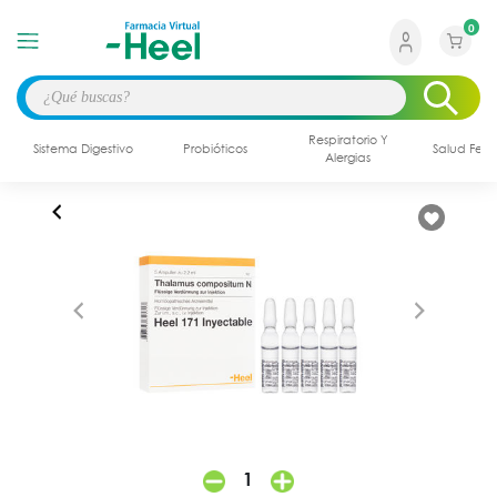
0
Respiratorio Y
Sistema Digestivo
Probióticos
Salud Fem
Alergias
1