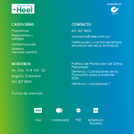
CATEGORÍAS
CONTACTO
Probióticos
601 307 8003
Respiratorio y
contacto@heel.com.co
alergias
Verificación y control secretaria
Osteomuscular
seccional de salud Antioquia
Sistema
nervioso central
NOSOTROS
Política de Protección de Datos
Personales
Av. Cra. 19 # 105 - 52
Términos y Condiciones de la
Promoción para pacientes
Bogotá, Colombia
2026
601 307 8003
Términos y condiciones *
Puntos de atención
Visa
Mastercard
PSE
American
Expresss