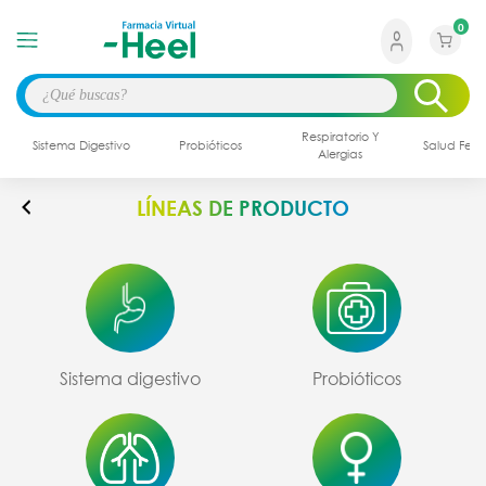
0
Respiratorio Y
Sistema Digestivo
Probióticos
Salud Fem
Alergias
LÍNEAS DE PRODUCTO
Sistema digestivo
Probióticos