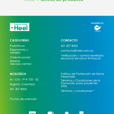
CATEGORÍAS
CONTACTO
Probióticos
601 307 8003
Respiratorio y
contacto@heel.com.co
alergias
Verificación y control secretaria
Osteomuscular
seccional de salud Antioquia
Sistema
nervioso central
NOSOTROS
Política de Protección de Datos
Personales
Av. Cra. 19 # 105 - 52
Términos y Condiciones de la
Promoción para pacientes
Bogotá, Colombia
2026
601 307 8003
Términos y condiciones *
Puntos de atención